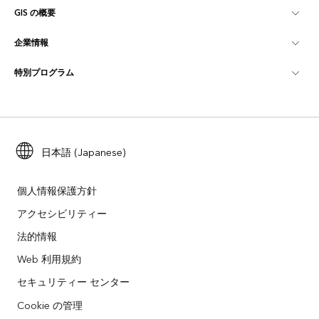
GIS の概要
Esri Community
マッピング
企業情報
GIS とは
ArcGIS ブログ
ArcGIS Pro
特別プログラム
Esri について
ロケーション インテリジェンス
業界ブログ
ArcGIS Enterprise
ArcGIS for Personal Use
Esri に連絡
トレーニング
ユーザー調査およびテスト
ArcGIS Online
ArcGIS for Student Use
採用情報
ArcUser
Esri Young Professionals Network
日本語 (Japanese)
開発者向けテクノロジー
自然保護
オープンビジョン
ArcNews
イベント
ArcGIS Location Platform
個人情報保護方針
災害対応
パートナー
アクセシビリティー
ArcWatch
Esri ストア
法的情報
教育機関
企業行動規範
Esri Press
ArcGIS Architecture Center
Web 利用規約
非営利組織
環境および持続可能性の取り組み
セキュリティー センター
Esri ビデオ
Cookie の管理
人種的平等
サイトマップ
GIS 用語集