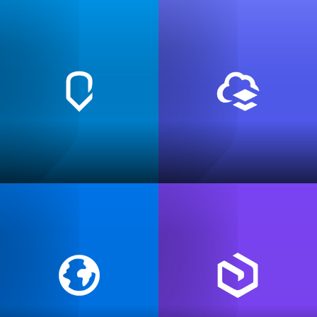
Esri 제품
ArcGIS Online