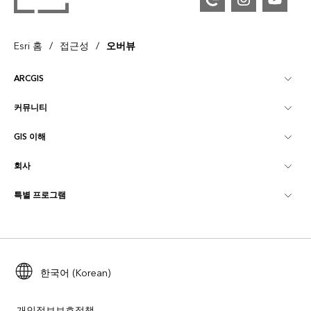
/
/
Esri 홈
접근성
오버뷰
ARCGIS
커뮤니티
ArcGIS Overview
GIS 이해
Esri 커뮤니티
매핑
회사
GIS란?
ArcGIS Blog
ArcGIS Pro
특별 프로그램
Esri 정보
로케이션 인텔리전스
산업별 블로그
ArcGIS Enterprise
ArcGIS for Personal Use
문의하기
교육
사용자 리서치 및 테스트
ArcGIS Online
ArcGIS for Student Use
채용
ArcUser
Esri Young Professionals Network
한국어 (Korean)
Developer Technology
보존
오픈 비전
ArcNews
이벤트
ArcGIS Location Platform