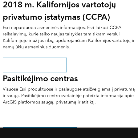
2018 m. Kalifornijos vartotojų
privatumo įstatymas (CCPA)
Esri neparduoda asmeninės informacijos. Esri laikosi CCPA
reikalavimų, kurie taiko naujas taisykles tam tikram verslui
Kalifornijoje ir už jos ribų, apdorojančiam Kalifornijos vartotojų ir
namų ūkių asmeninius duomenis.
Sužinokite, kaip laikomės CCPA
Pasitikėjimo centras
Visuose Esri produktuose ir paslaugose atsižvelgiama į privatumą
ir saugą. Pasitikėjimo centro svetainėje pateikta informacija apie
ArcGIS platformos saugą, privatumą ir atitiktį.
Sužinokite daugiau Trust.ArcGIS.com