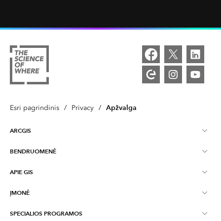
Apžvalga
Esri pagrindinis
/
Privacy
/
ARCGIS
BENDRUOMENĖ
ArcGIS apžvalga
APIE GIS
Esri Community
Žemėlapių sudarymas
ĮMONĖ
Kas yra GIS?
ArcGIS tinklaraštis
ArcGIS Pro
SPECIALIOS PROGRAMOS
Apie Esri
Geografinė Analizė
Industrijos tinklaraštis