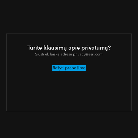
Turite klausimų apie privatumą?
Siųsti el. laišką adresu privacy@esri.com
Rašyti pranešimą