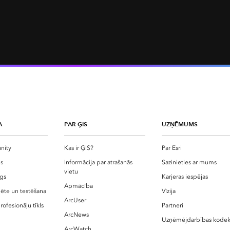
A
PAR ĢIS
UZŅĒMUMS
nity
Kas ir ĢIS?
Par Esri
gs
Informācija par atrašanās
Sazinieties ar mums
vietu
ogs
Karjeras iespējas
Apmācība
pēte un testēšana
Vīzija
ArcUser
rofesionāļu tīkls
Partneri
ArcNews
Uzņēmējdarbības kodek
ArcWatch