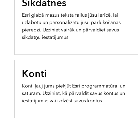
Sīkdatnes
Visas nozares
Visi produkti
Esri glabā mazus teksta failus jūsu ierīcē, lai
uzlabotu un personalizētu jūsu pārlūkošanas
pieredzi. Uzziniet vairāk un pārvaldiet savus
sīkdatņu iestatījumus.
Konti
Konti ļauj jums piekļūt Esri programmatūrai un
saturam. Uzziniet, kā pārvaldīt savus kontus un
iestatījumus vai izdzēst savus kontus.