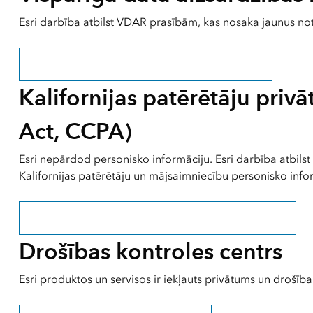
Esri darbība atbilst VDAR prasībām, kas nosaka jaunus no
Uzziniet, kā nodrošinām VDAR prasību ievērošanu
Kalifornijas patērētāju priv
Act, CCPA)
Esri nepārdod personisko informāciju. Esri darbība atbil
Kalifornijas patērētāju un mājsaimniecību personisko info
Uzziniet, kā mēs nodrošinām CCPA prasību ievērošanu
Drošības kontroles centrs
Esri produktos un servisos ir iekļauts privātums un drošīb