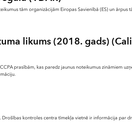
teikumus tām organizācijām Eiropas Savienībā (ES) un ārpus t
ātuma likums (2018. gads) (Ca
st CCPA prasībām, kas paredz jaunus noteikumus zināmiem uzņē
rmāciju.
a. Drošības kontroles centra tīmekļa vietnē ir informācija par 