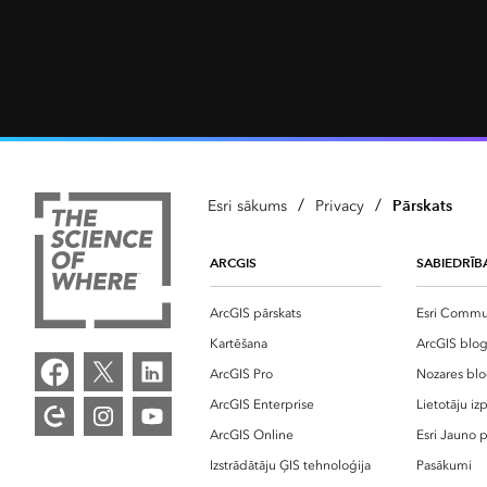
/
/
Pārskats
Esri sākums
Privacy
ARCGIS
SABIEDRĪB
ArcGIS pārskats
Esri Commu
Kartēšana
ArcGIS blo
ArcGIS Pro
Nozares bl
ArcGIS Enterprise
Lietotāju iz
ArcGIS Online
Esri Jauno p
Izstrādātāju ĢIS tehnoloģija
Pasākumi