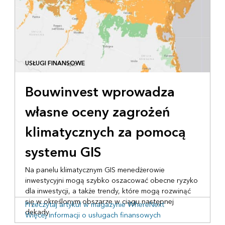
USŁUGI FINANSOWE
Bouwinvest wprowadza
własne oceny zagrożeń
klimatycznych za pomocą
systemu GIS
Na panelu klimatycznym GIS menedżerowie
inwestycyjni mogą szybko oszacować obecne ryzyko
dla inwestycji, a także trendy, które mogą rozwinąć
się w określonym obszarze w ciągu następnej
Przeczytaj artykuł w magazynie WhereNext
dekady.
Więcej informacji o usługach finansowych