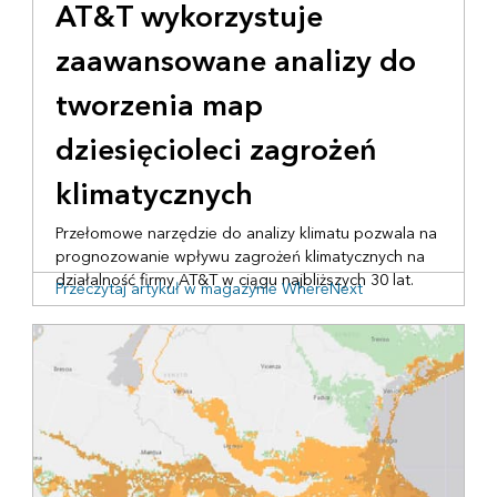
AT&T wykorzystuje
zaawansowane analizy do
tworzenia map
dziesięcioleci zagrożeń
klimatycznych
Przełomowe narzędzie do analizy klimatu pozwala na
prognozowanie wpływu zagrożeń klimatycznych na
działalność firmy AT&T w ciągu najbliższych 30 lat.
Przeczytaj artykuł w magazynie WhereNext