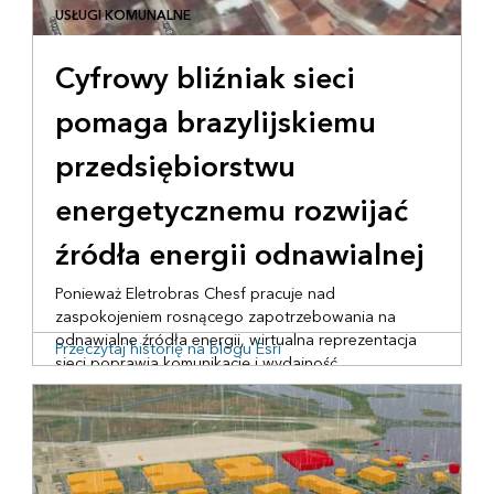
USŁUGI KOMUNALNE
Cyfrowy bliźniak sieci
pomaga brazylijskiemu
przedsiębiorstwu
energetycznemu rozwijać
źródła energii odnawialnej
Ponieważ Eletrobras Chesf pracuje nad
zaspokojeniem rosnącego zapotrzebowania na
odnawialne źródła energii, wirtualna reprezentacja
Przeczytaj historię na blogu Esri
sieci poprawia komunikację i wydajność.