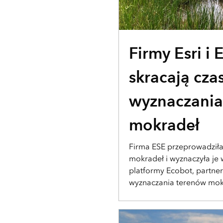
HISTORIA UŻYTKOWNIKA
Firmy Esri i
skracają cza
wyznaczania
mokradeł
Firma ESE przeprowadziła
mokradeł i wyznaczyła je
platformy Ecobot, partnera
wyznaczania terenów mok