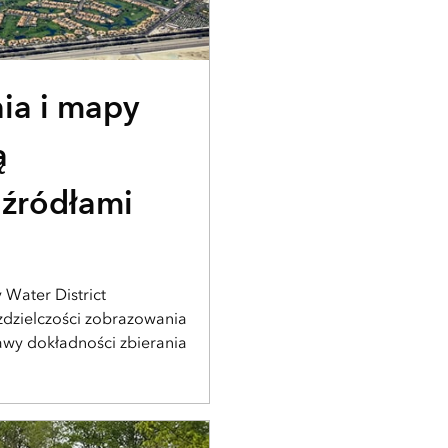
ia i mapy
ą
 źródłami
 Water District
zdzielczości zobrazowania
awy dokładności zbierania