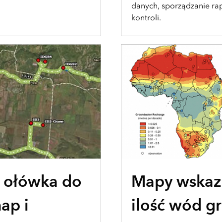
danych, sporządzanie ra
kontroli.
BLOG
i ołówka do
Mapy wskaz
ap i
ilość wód g