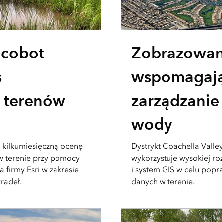
BLOG
 Ecobot
Zobrazowan
s
wspomagaj
 terenów
zarządzanie
wody
 kilkumiesięczną ocenę
Dystrykt Coachella Valley
 w terenie przy pomocy
wykorzystuje wysokiej ro
 firmy Esri w zakresie
i system GIS w celu popr
radeł.
danych w terenie.