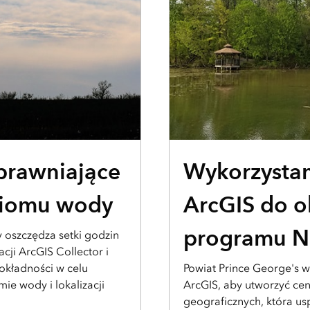
HISTORIA UŻYTKOWNIKA
sprawniające
Wykorzystan
ziomu wody
ArcGIS do o
programu 
 oszczędza setki godzin
acji ArcGIS Collector i
okładności w celu
Powiat Prince George's
ie wody i lokalizacji
ArcGIS, aby utworzyć ce
geograficznych, która u