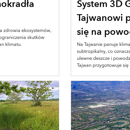
okradła
System 3D 
Tajwanowi 
się na powo
la zdrowia ekosystemów,
 ograniczenia skutków
n klimatu.
Na Tajwanie panuje klimat
subtropikalny, co oznacz
ulewne deszcze i powodzi
Tajwan przygotowuje się