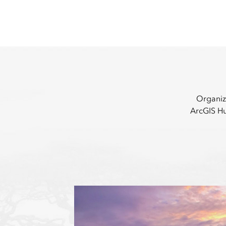
przestrzennej i tworzenia map
Wszystkie branże
Wszystkie produkty
Organiz
ArcGIS H