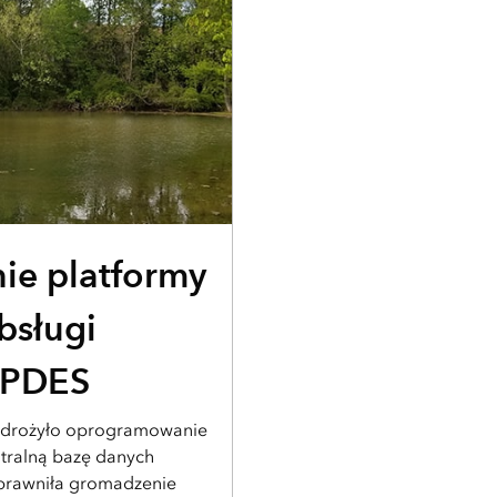
ie platformy
bsługi
NPDES
 wdrożyło oprogramowanie
ntralną bazę danych
sprawniła gromadzenie