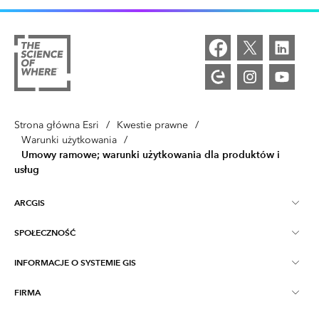
Strona główna Esri
/
Kwestie prawne
/
Warunki użytkowania
/
Umowy ramowe; warunki użytkowania dla produktów i
usług
ARCGIS
SPOŁECZNOŚĆ
ArcGIS — przegląd
INFORMACJE O SYSTEMIE GIS
Społeczność Esri
Tworzenie map
FIRMA
Co to jest GIS?
Blog ArcGIS
ArcGIS Pro