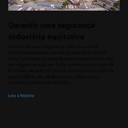
Garantir uma segurança
rodoviária equitativa
Louisville prioriza a segurança rodoviária usando
análises espaciais para identificar corredores de alto
risco e selecionar projetos de melhoria impactantes. Esta
abordagem baseada em dados garantiu uma doação de
21 milhões de dólares e está a aumentar a transparência
para os líderes da cidade e para o público e tem
orientado a tomada de decisões.
Leia a história