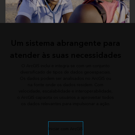
Um sistema abrangente para
atender às suas necessidades
O ArcGIS inclui e integra-se com um conjunto
diversificado de tipos de dados geoespaciais.
Os dados podem ser analisados no ArcGIS ou
na fonte onde os dados residem. Com
velocidade, escalabilidade e interoperabilidade,
o ArcGIS capacita os usuários a aproveitar todos
os dados relevantes para impulsionar a ação.
Iniciar com ArcGIS