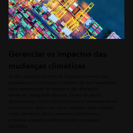
Gerenciar os impactos das
mudanças climáticas
O atlas espacial marítimo de Singapura fornece aos
planeadores e cientistas o contexto de que necessitam
para compreender os impactos das alterações
climáticas, integrando diversas fontes de dados
geoespaciais, como dados marítimos e rastreamento de
navios. Estes dados são ainda utilizados para otimizar
rotas, identificar riscos, aumentar a eficiência e
promover a gestão sustentável das operações
marítimas.