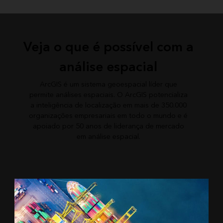
Veja o que é possível com a
análise espacial
ArcGIS é um sistema geoespacial líder que
permite análises espaciais. O ArcGIS potencializa
a inteligência de localização em mais de 350.000
organizações empresariais em todo o mundo e é
apoiado por 50 anos de liderança de mercado
em análise espacial.