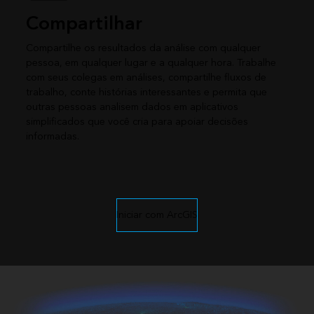
Compartilhar
Compartilhe os resultados da análise com qualquer
pessoa, em qualquer lugar e a qualquer hora. Trabalhe
com seus colegas em análises, compartilhe fluxos de
trabalho, conte histórias interessantes e permita que
outras pessoas analisem dados em aplicativos
simplificados que você cria para apoiar decisões
informadas.
Iniciar com ArcGIS