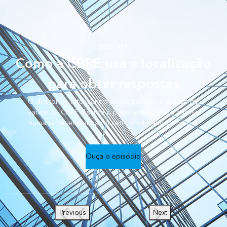
PODCAST
Como a CBRE usa a localização
para obter respostas
O diretor de inteligência de localização e análise de
varejo da CBRE discute o papel crítico que a análise
humana desempenha no setor imobiliário comercial.
Ouça o episódio
Previous
Next