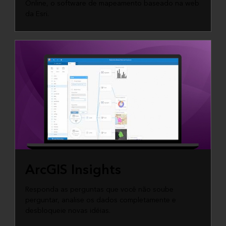
Online, o software de mapeamento baseado na web
da Esri.
ArcGIS Insights
Responda as perguntas que você não soube
perguntar, analise os dados completamente e
desbloqueie novas idéias.