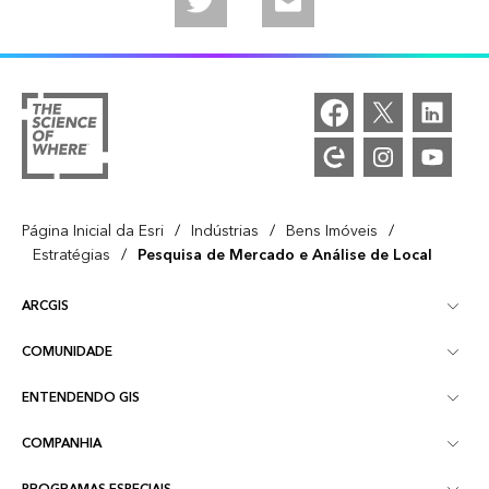
/
/
/
Página Inicial da Esri
Indústrias
Bens Imóveis
/
Estratégias
Pesquisa de Mercado e Análise de Local
ARCGIS
COMUNIDADE
Visão Geral do ArcGIS
ENTENDENDO GIS
Esri Community
Mapeamento
COMPANHIA
O que é GIS?
ArcGIS Blog
ArcGIS Pro