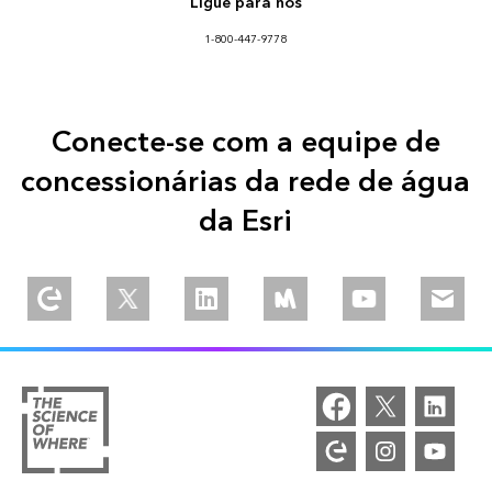
Ligue para nós
1-800-447-9778
Conecte-se com a equipe de
concessionárias da rede de água
da Esri
Explore our Esri Community
Follow us on Twitter
Join us on Linkedin
Join is on Meetup
Watch our videos
Email u