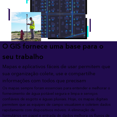
O GIS fornece uma base para o
seu trabalho
Mapas e aplicativos fáceis de usar permitem que
sua organização colete, use e compartilhe
informações com todos que precisam
Os mapas sempre foram essenciais para entender e melhorar o
fornecimento de água potável segura e limpa e serviços
confiáveis ​​de esgoto e águas pluviais. Hoje, os mapas digitais
permitem que as equipes de campo visualizem e coletem dados
rapidamente com dispositivos móveis. A eliminação de
formulários em papel e entrada de dados melhora os fluxos de