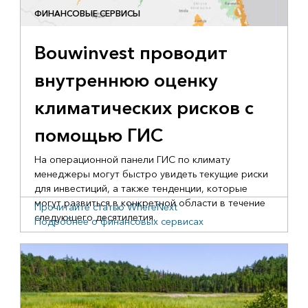
ФИНАНСОВЫЕ СЕРВИСЫ
Bouwinvest проводит
внутреннюю оценку
климатических рисков с
помощью ГИС
На операционной панели ГИС по климату
менеджеры могут быстро увидеть текущие риски
для инвестиций, а также тенденции, которые
могут развиться в конкретной области в течение
Прочитайте статью WhereNext
следующего десятилетия.
Подробнее о финансовых сервисах