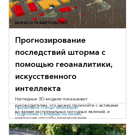
БИЗНЕС И ПРАВИТЕЛЬСТВО
Прогнозирование
последствий шторма с
помощью геоаналитики,
искусственного
интеллекта
Наглядные 3D-модели показывают
руководителям, что может произойти с активами
Прочитайте статью WhereNext
во время экстремальных погодных явлений, и
Подробнее о влиянии на бизнес
наилучшие способы реагирования.