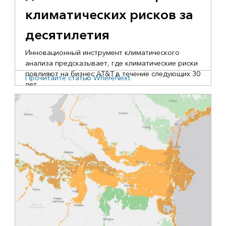
климатических рисков за
десятилетия
Инновационный инструмент климатического
анализа предсказывает, где климатические риски
повлияют на бизнес AT&T в течение следующих 30
Прочитайте статью WhereNext
лет.