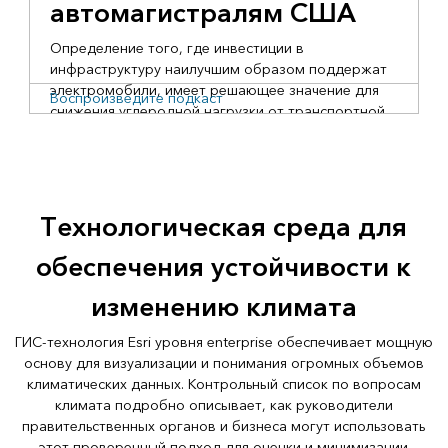
автомагистралям США
Определение того, где инвестиции в
инфраструктуру наилучшим образом поддержат
электромобили, имеет решающее значение для
Воспроизведите подкаст
снижения углеродной нагрузки от транспортной
системы.
Технологическая среда для
обеспечения устойчивости к
изменению климата
ГИС-технология Esri уровня enterprise обеспечивает мощную
основу для визуализации и понимания огромных объемов
климатических данных. Контрольный список по вопросам
климата подробно описывает, как руководители
правительственных органов и бизнеса могут использовать
этот проверенный подход для оценки и минимизации