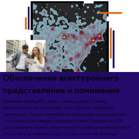
Обеспечение всестороннего
представления и понимания
Изучение необработанных данных через призму
местоположения открывает путь к более глубокому
пониманию, более значимой визуализации и расширению
сотрудничества между пользователями. Система ArcGIS
обеспечивает бизнес-аналитику для телекоммуникационных
отраслей с мгновенным доступом ко многим формам