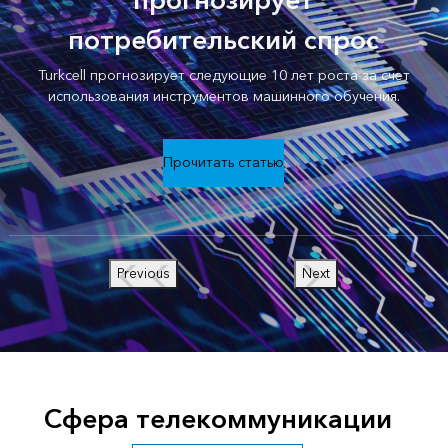
прогнозирует
потребительский спрос
Turkcell прогнозирует следующие 10 лет роста за счет
использования инструментов машинного обучения.
Прочитать статью
Previous
Next
Сфера телекоммуникации