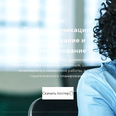
ПОСТЕР
Телекоммуникации:
планирование и
проектирование
Изучите систему регистрации, взаимодействия и
анализа Esri для цифровых близнецов, удаленного
инжиниринга и совместной работы, а также
стратегического планирования.
Скачать постер