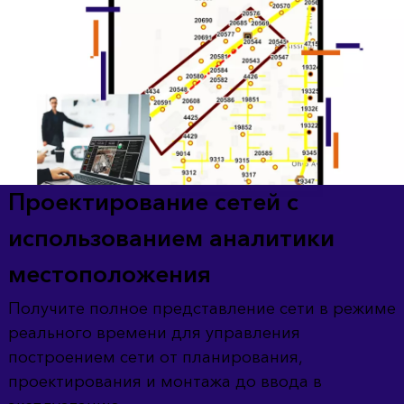
Проектирование сетей с
использованием аналитики
местоположения
Получите полное представление сети в режиме
реального времени для управления
построением сети от планирования,
проектирования и монтажа до ввода в