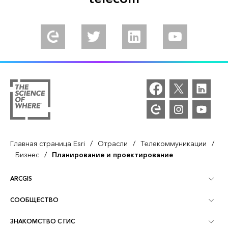
Experience Esri Community
Follow us on Twitter
Connect with us on LinkedIn
Follow us on Y
/
/
/
Главная страница Esri
Отрасли
Телекоммуникации
/
Бизнес
Планирование и проектирование
ARCGIS
СООБЩЕСТВО
Обзор ArcGIS
ЗНАКОМСТВО С ГИС
Сообщества и форумы
Картография