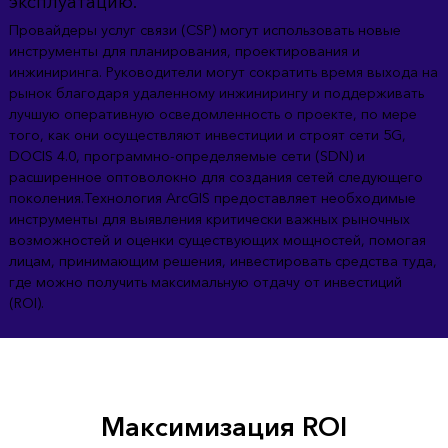
эксплуатацию.
Провайдеры услуг связи (CSP) могут использовать новые
инструменты для планирования, проектирования и
инжиниринга. Руководители могут сократить время выхода на
рынок благодаря удаленному инжинирингу и поддерживать
лучшую оперативную осведомленность о проекте, по мере
того, как они осуществляют инвестиции и строят сети 5G,
DOCIS 4.0, программно-определяемые сети (SDN) и
расширенное оптоволокно для создания сетей следующего
поколения.Технология ArcGIS предоставляет необходимые
инструменты для выявления критически важных рыночных
возможностей и оценки существующих мощностей, помогая
лицам, принимающим решения, инвестировать средства туда,
где можно получить максимальную отдачу от инвестиций
(ROI).
Максимизация ROI