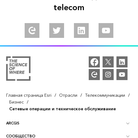
telecom
Experience Esri Community
Follow us on Twitter
Connect with us on LinkedIn
Follow us on Y
/
/
/
Главная страница Esri
Отрасли
Телекоммуникации
/
Бизнес
Сетевые операции и техническое обслуживание
ARCGIS
СООБЩЕСТВО
Обзор ArcGIS