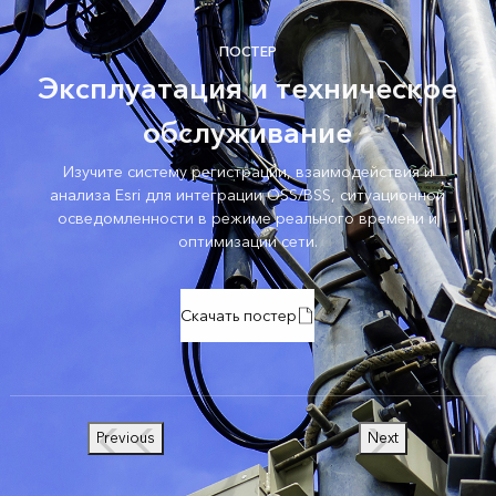
ПОСТЕР
Эксплуатация и техническое
обслуживание
Изучите систему регистрации, взаимодействия и
анализа Esri для интеграции OSS/BSS, ситуационной
осведомленности в режиме реального времени и
оптимизации сети.
Скачать постер
Previous
Next