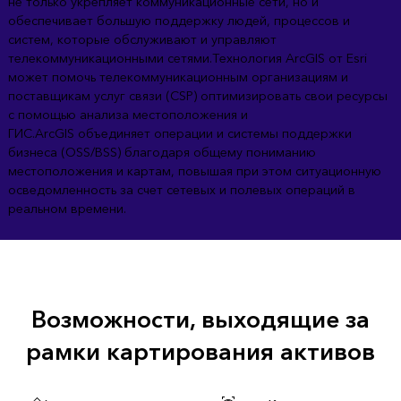
не только укрепляет коммуникационные сети, но и
обеспечивает большую поддержку людей, процессов и
систем, которые обслуживают и управляют
телекоммуникационными сетями.Технология ArcGIS от Esri
может помочь телекоммуникационным организациям и
поставщикам услуг связи (CSP) оптимизировать свои ресурсы
с помощью анализа местоположения и
ГИС.ArcGIS объединяет операции и системы поддержки
бизнеса (OSS/BSS) благодаря общему пониманию
местоположения и картам, повышая при этом ситуационную
осведомленность за счет сетевых и полевых операций в
реальном времени.
Возможности, выходящие за
рамки картирования активов