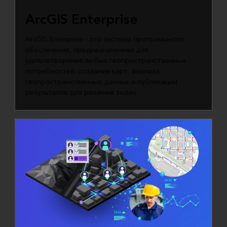
ArcGIS Enterprise
ArcGIS Enterprise - это система программного
обеспечения, предназначенная для
удовлетворения любых геопространственных
потребностей: создания карт, анализа
геопространственных данных и публикации
результатов для решения задач.