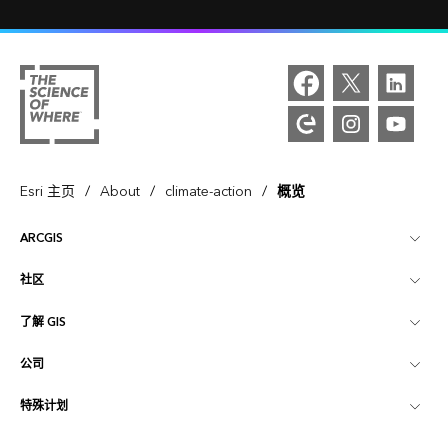
/
/
/
Esri 主页
About
climate-action
概览
ARCGIS
社区
ArcGIS 概览
了解 GIS
Esri 社区
制图
公司
什么是 GIS？
ArcGIS 博客
ArcGIS Pro
特殊计划
关于 Esri
位置智能
行业博客
ArcGIS Enterprise