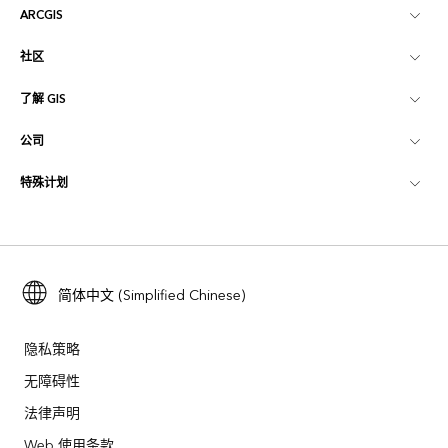
ARCGIS
社区
ArcGIS 概览
了解 GIS
Esri 社区
制图
公司
什么是 GIS？
ArcGIS 博客
ArcGIS Pro
特殊计划
关于 Esri
位置智能
行业博客
ArcGIS Enterprise
ArcGIS for Personal Use
联系我们
培训
用户研究和测试
ArcGIS Online
ArcGIS for Student Use
招贤纳士
ArcUser
Esri 年轻专家关系网
简体中文 (Simplified Chinese)
开发者技术
保护
开放视野
ArcNews
活动
ArcGIS Location Platform
隐私策略
灾难响应
合作伙伴
无障碍性
ArcWatch
Esri Store
法律声明
教育
业务行为准则
Esri Press
ArcGIS Architecture Center
Web 使用条款