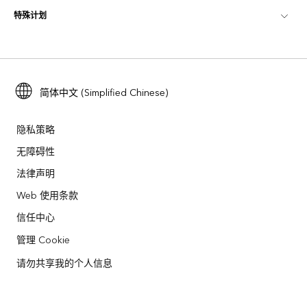
特殊计划
关于 Esri
位置智能
行业博客
ArcGIS Enterprise
ArcGIS for Personal Use
联系我们
培训
用户研究和测试
ArcGIS Online
ArcGIS for Student Use
招贤纳士
ArcUser
Esri 年轻专家关系网
简体中文 (Simplified Chinese)
开发者技术
保护
开放视野
ArcNews
活动
ArcGIS Location Platform
隐私策略
灾难响应
合作伙伴
无障碍性
ArcWatch
Esri Store
法律声明
教育
业务行为准则
Esri Press
ArcGIS Architecture Center
Web 使用条款
非营利机构
环境与可持续发展倡议
信任中心
Esri 视频
管理 Cookie
种族平等
网站地图
GIS 字典
请勿共享我的个人信息