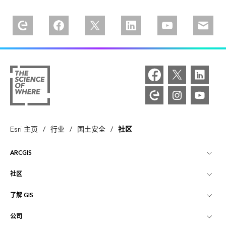
Explore our Esri Community
Follow us on Facebook
Follow us on Twitter
Follow us on Linkedin
Watch us on Kaltu
Email u
/
/
/
Esri 主页
行业
国土安全
社区
ARCGIS
社区
ArcGIS 概览
了解 GIS
Esri 社区
制图
公司
什么是 GIS？
ArcGIS 博客
ArcGIS Pro