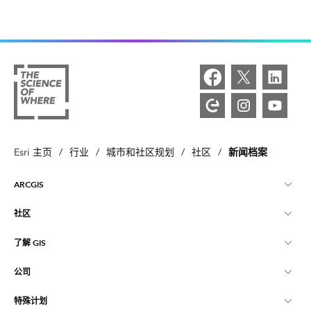
新闻档案
Esri 主页
/
行业
/
城市和社区规划
/
社区
/
ARCGIS
社区
ArcGIS 概览
了解 GIS
Esri 社区
制图
公司
什么是 GIS？
ArcGIS 博客
ArcGIS Pro
特殊计划
关于 Esri
位置智能