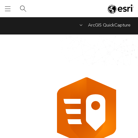
ArcGIS QuickCapture
Menu