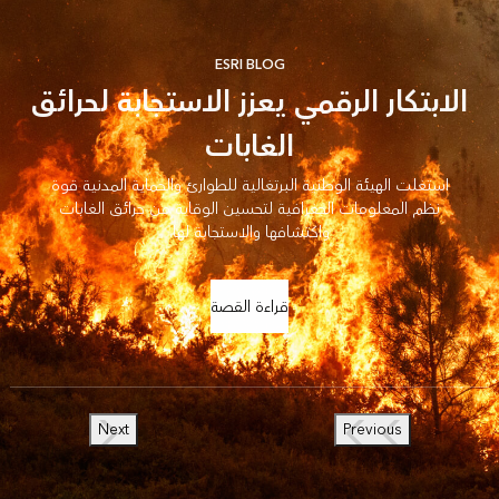
ESRI BLOG
الابتكار الرقمي يعزز الاستجابة لحرائق
الغابات
استغلت الهيئة الوطنية البرتغالية للطوارئ والحماية المدنية قوة
نظم المعلومات الجغرافية لتحسين الوقاية من حرائق الغابات
واكتشافها والاستجابة لها.
قراءة القصة
Next
Previous