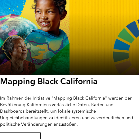
geschlechterspezifischen
geschlechtsspezifischen
Indikatoren
Unterschiede
Mapping Black California
Ein Hoch auf die
Weitere
Frauenrechte
Informationen
über die Rolle von
Im Rahmen der Initiative "Mapping Black California" werden der
GIS für SDGs
Bevölkerung Kaliforniens verlässliche Daten, Karten und
Dashboards bereitstellt, um lokale systemische
Ungleichbehandlungen zu identifizieren und zu verdeutlichen und
politische Veränderungen anzustoßen.