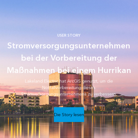
USER STORY
Stromversorgungsunternehmen
bei der Vorbereitung der
Maßnahmen bei einem Hurrikan
Lakeland Electric hat ArcGIS genutzt, um die
Notfallvorbereitung dieses
Stromversorgungsunternehmens zu verbessern.
Die Story lesen