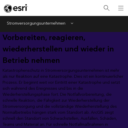
Stromversorgungsunternehmen
Menu
Vorbereiten, reagieren,
wiederherstellen und wieder in
Betrieb nehmen
Katastrophenschutz in Stromversorgungsunternehmen ist mehr
als nur Reaktion auf eine Katastrophe. Dies ist ein kontinuierlicher
Prozess. Er beginnt weit vor Eintritt einer Katastrophe und setzt
sich während des Ereignisses und bis in die
Wiederherstellungsphase fort. Die Notfallvorbereitung, die
schnelle Reaktion, die Fähigkeit zur Wiederherstellung der
Stromversorgung und die vollständige Wiederherstellung des
Normalbetriebs hängen stark vom Standort ab. ArcGIS zeigt
schnell den Standort von Schwachstellen, Ausfällen, Schäden,
Teams und Material an. Für schnelle Notfallmaßnahmen in