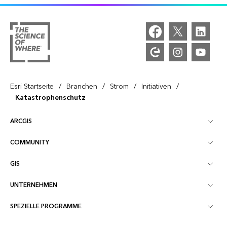
/
/
/
/
Esri Startseite
Branchen
Strom
Initiativen
Katastrophenschutz
ARCGIS
COMMUNITY
ArcGIS – Überblick
GIS
Esri Community
Kartenerstellung
UNTERNEHMEN
Was ist GIS?
ArcGIS Blog
ArcGIS Pro
SPEZIELLE PROGRAMME
Esri als Unternehmen
Location Intelligence
Branchenblog
ArcGIS Enterprise