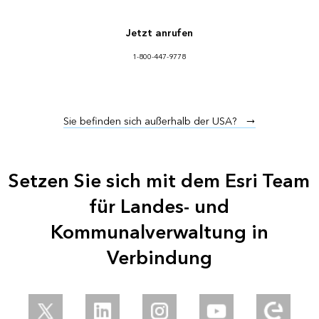
Jetzt anrufen
1-800-447-9778
Sie befinden sich außerhalb der USA?
Setzen Sie sich mit dem Esri Team
für Landes- und
Kommunalverwaltung in
Verbindung
Follow us on Twitter
Connect with us on LinkedIn
Follow us on Instagram
Explore our YouTube 
Explore o