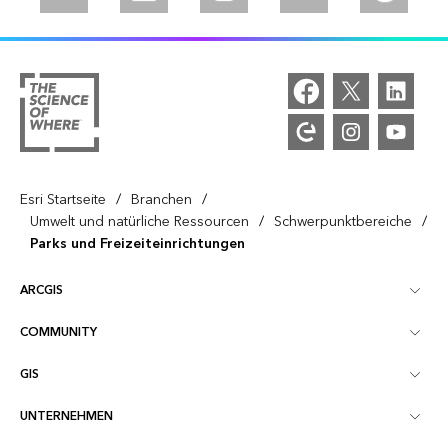
/
/
Esri Startseite
Branchen
/
/
Umwelt und natürliche Ressourcen
Schwerpunktbereiche
Parks und Freizeiteinrichtungen
ARCGIS
COMMUNITY
ArcGIS – Überblick
GIS
Esri Community
Kartenerstellung
UNTERNEHMEN
Was ist GIS?
ArcGIS Blog
ArcGIS Pro