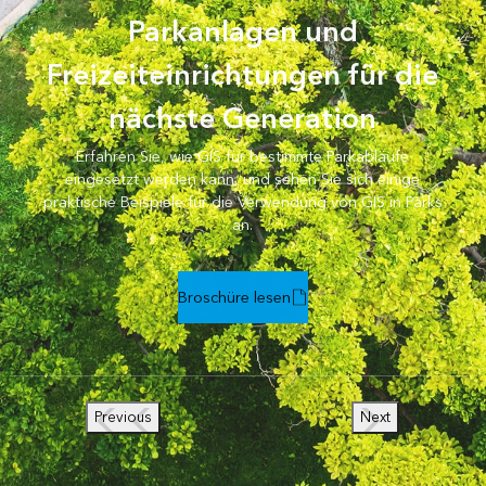
Parkanlagen und
Freizeiteinrichtungen für die
nächste Generation
Erfahren Sie, wie GIS für bestimmte Parkabläufe
eingesetzt werden kann, und sehen Sie sich einige
praktische Beispiele für die Verwendung von GIS in Parks
an.
Broschüre lesen
Previous
Next