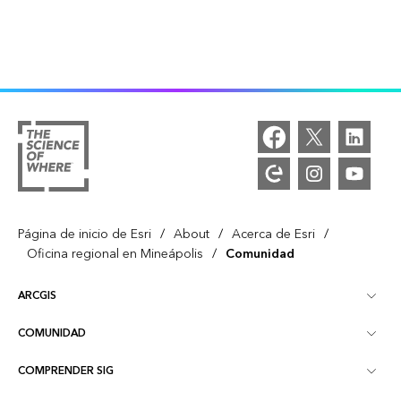
/
/
/
Página de inicio de Esri
About
Acerca de Esri
/
Oficina regional en Mineápolis
Comunidad
ARCGIS
COMUNIDAD
Descripción general de ArcGIS
COMPRENDER SIG
Comunidad de Esri
Representación cartográfica