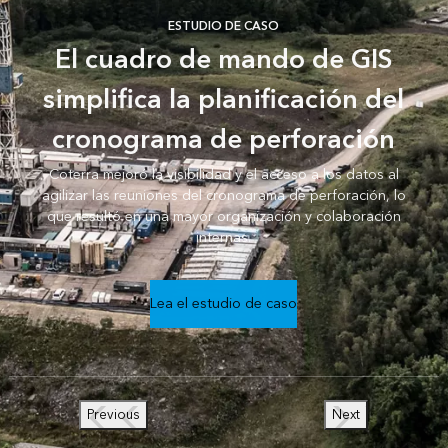
ESTUDIO DE CASO
El cuadro de mando de GIS
simplifica la planificación del
cronograma de perforación
Coterra mejoró la visibilidad y el acceso a los datos al
agilizar las reuniones del cronograma de perforación, lo
que resultó en una mayor organización y colaboración
internas.
Lea el estudio de caso
Previous
Next