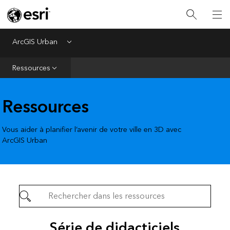
ArcGIS Urban
Menu
Accueil
Ressources
Commencer
Préparer
Ressources
Créer
Vous aider à planifier l’avenir de votre ville en 3D avec
ArcGIS Urban
Série de didacticiels