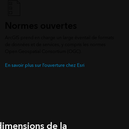
Normes ouvertes
ArcGIS prend en charge un large éventail de formats
de données et de services, y compris les normes
Open Geospatial Consortium (OGC).
En savoir plus sur l’ouverture chez Esri
dimensions de la