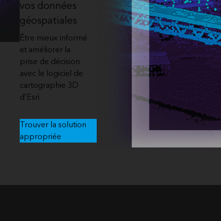
vos données
é
Tous les récits
géospatiales
Être mieux informé
et améliorer la
prise de décision
avec le logiciel de
cartographie 3D
d’Esri
Trouver la solution
appropriée