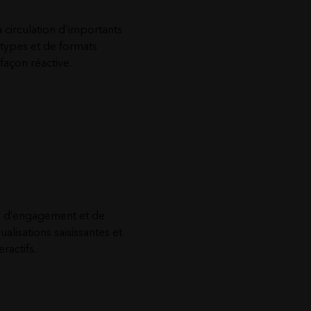
a circulation d’importants
ypes et de formats
façon réactive.
u d’engagement et de
alisations saisissantes et
eractifs.