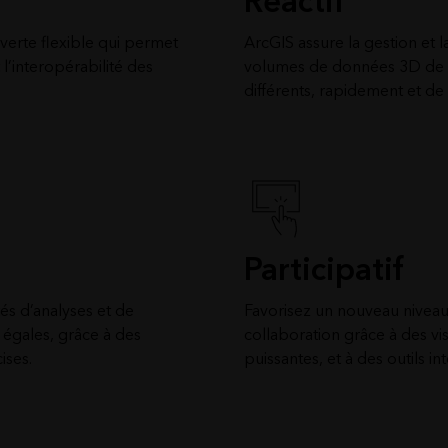
Réactif
verte flexible qui permet
ArcGIS assure la gestion et l
 l’interopérabilité des
volumes de données 3D de t
différents, rapidement et de 
Participatif
tés d’analyses et de
Favorisez un nouveau nivea
 égales, grâce à des
collaboration grâce à des visu
ises.
puissantes, et à des outils int