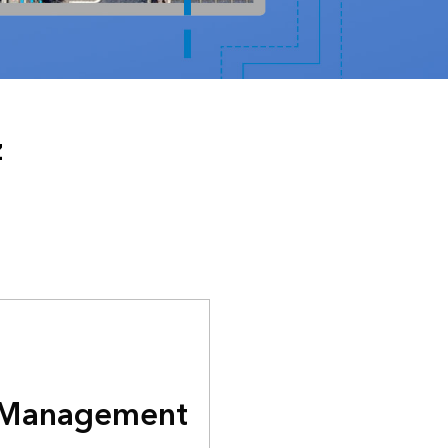
z
 Management