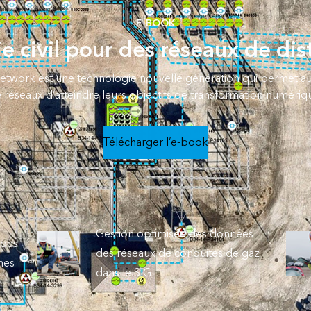
E-BOOK
e civil pour des réseaux de di
 Network est une technologie nouvelle génération qui permet au
 réseaux d’atteindre leurs objectifs de transformation numériq
Télécharger l’e-book
Gestion optimisée des données
 des
des réseaux de conduites de gaz
nes
dans le SIG