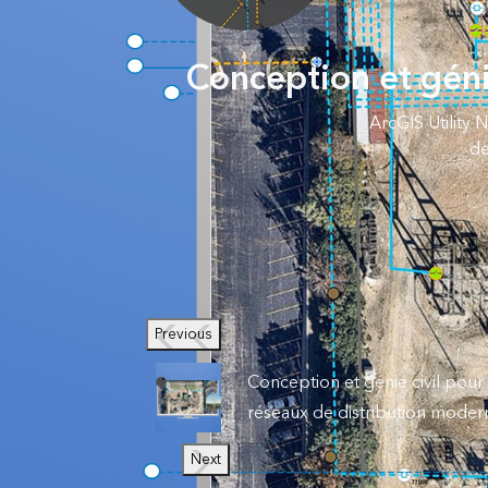
Conception et géni
ArcGIS Utility
de
Previous
Conception et génie civil pour
réseaux de distribution moder
Next