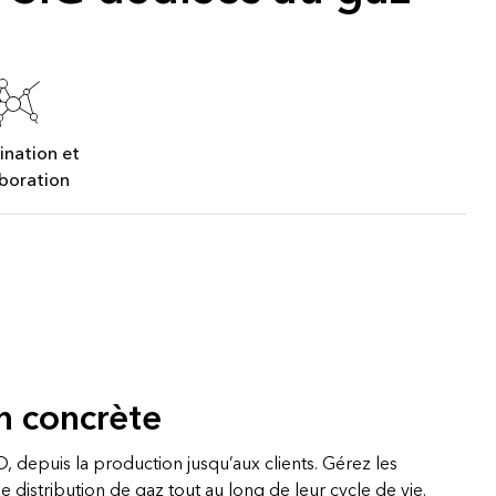
essai gratuit.
Lire le récit
Explorer ce cours
Découvrir ArcGIS Pro
ination et
aboration
n concrète
 depuis la production jusqu’aux clients. Gérez les
e distribution de gaz tout au long de leur cycle de vie.