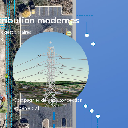
stribution modernes
x gestionnaires
ue.
Compagnies de gaz : conception
et génie civil