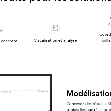
é
Tous les récits
Coord
Visualisation et analyse
coll
 concrète
Modélisatio
Concevez des réseaux 3D,
projets liés aux réseaux d