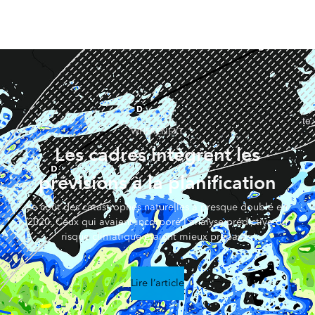
WHERENEXT
Les cadres intègrent les
prévisions à la planification
Le coût des catastrophes naturelles a presque doublé en
2020. Ceux qui avaient incorporé l'analyse prédictive du
risque climatique étaient mieux préparés.
Lire l’article