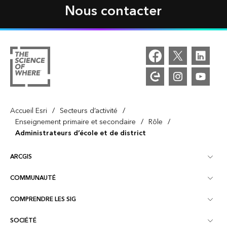
Nous contacter
/
/
Accueil Esri
Secteurs d’activité
/
/
Enseignement primaire et secondaire
Rôle
Administrateurs d’école et de district
ARCGIS
COMMUNAUTÉ
Vue d’ensemble d’ArcGIS
COMPRENDRE LES SIG
Esri Community
Cartographie
SOCIÉTÉ
Qu’est-ce qu’un SIG ?
Blog ArcGIS