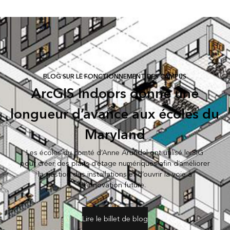
BLOG SUR LE FONCTIONNEMENT DES CAMPUS
ArcGIS Indoors donne une
longueur d’avance aux écoles du
Maryland
Les écoles du comté d’Anne Arundel ont utilisé le SIG
pour créer des plans d’étage numériques afin d’améliorer
la gestion des installations et d’ouvrir la voie à
l’innovation future.
Lire le billet de blog