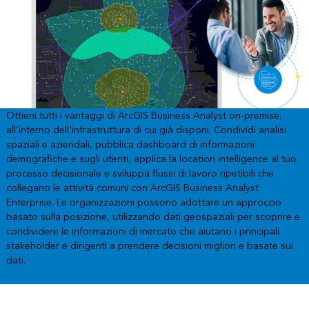
Ottieni tutti i vantaggi di ArcGIS Business Analyst on-premise,
all'interno dell'infrastruttura di cui già disponi. Condividi analisi
spaziali e aziendali, pubblica dashboard di informazioni
demografiche e sugli utenti, applica la location intelligence al tuo
processo decisionale e sviluppa flussi di lavoro ripetibili che
collegano le attività comuni con ArcGIS Business Analyst
Enterprise. Le organizzazioni possono adottare un approccio
basato sulla posizione, utilizzando dati geospaziali per scoprire e
condividere le informazioni di mercato che aiutano i principali
stakeholder e dirigenti a prendere decisioni migliori e basate sui
dati.