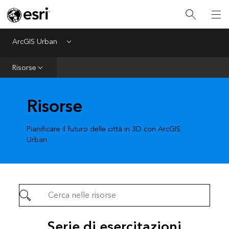
ArcGIS Urban
Menu
Home
Risorse
Introduzione
Prepara
Risorse
Crea
Pianificare il futuro delle città in 3D con ArcGIS
Urban
Serie di esercitazioni