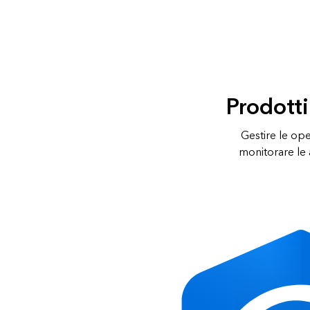
Slide
2
of
3:
Prodotti
Modernizzazione
della
gestione
Gestire le oper
elettorale
monitorare le 
in
Missouri