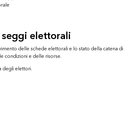
Esplora il corso
Vai ai
orale
Esplorare ArcGIS Pro
Leggi la storia
seggi elettorali
ovimento delle schede elettorali e lo stato della catena di
e condizioni e delle risorse.
degli elettori.