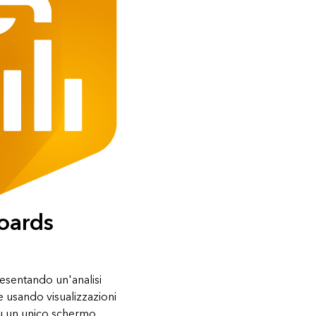
oards
esentando un'analisi
e usando visualizzazioni
i su un unico schermo.