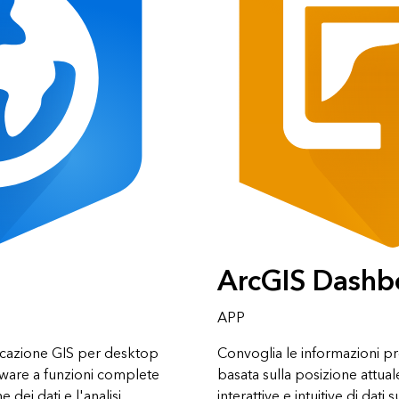
ArcGIS Dashb
APP
icazione GIS per desktop
Convoglia le informazioni pr
tware a funzioni complete
basata sulla posizione attual
 dei dati e l'analisi
interattive e intuitive di dat