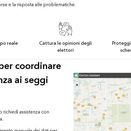
orse e la risposta alle problematiche.
mpo reale
Cattura le opinioni degli
Proteggi 
elettori
sche
per coordinare
nza ai seggi
o richiedi assistenza con
a.
rimento manuale dei dati per