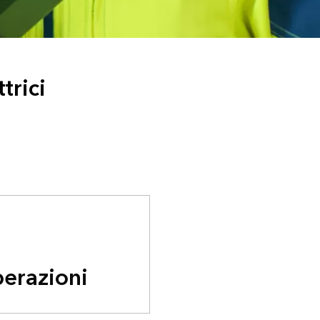
trici
erazioni