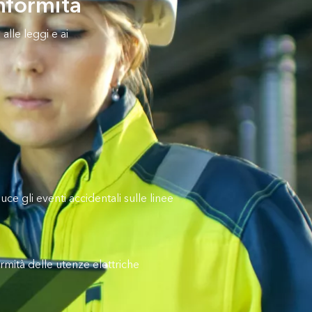
onformità
alle leggi e ai
e gli eventi accidentali sulle linee
rmità delle utenze elettriche