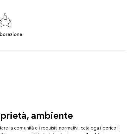
Esplora il corso
Vai ai
Esplorare ArcGIS Pro
Leggi la storia
aborazione
oprietà, ambiente
re la comunità e i requisiti normativi, cataloga i pericoli