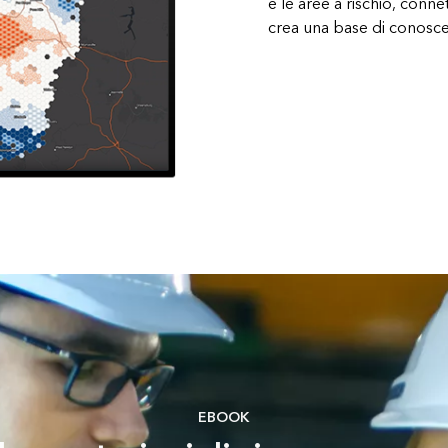
e le aree a rischio, connet
crea una base di conosce
EBOOK