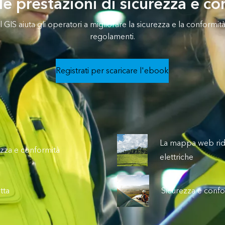
le prestazioni di sicurezza e c
 GIS aiuta gli operatori a migliorare la sicurezza e la conformità 
regolamenti.
Registrati per scaricare l'ebook
La mappa web riduc
rezza e conformità
elettriche
tta
Sicurezza e confo