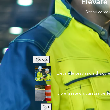
Elevare 
Scopri come il
Previous
Elevare le prestazioni di sicu
GIS è la rete di sicurezza perfe
Next