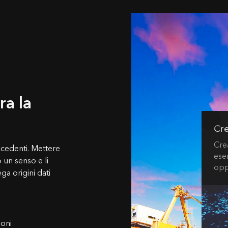
ra la
Cre
Crea
recedenti. Mettere
ese
 un senso e li
opp
ga origini dati
ioni