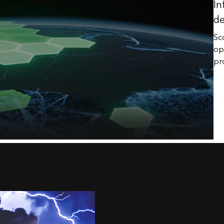
In
de
Sc
op
pr