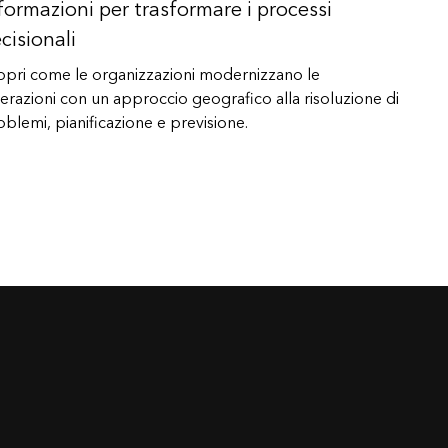
Esplora il corso
Vai ai
formazioni per trasformare i processi
Esplorare ArcGIS Pro
Leggi la storia
cisionali
opri come le organizzazioni modernizzano le
erazioni con un approccio geografico alla risoluzione di
oblemi, pianificazione e previsione.