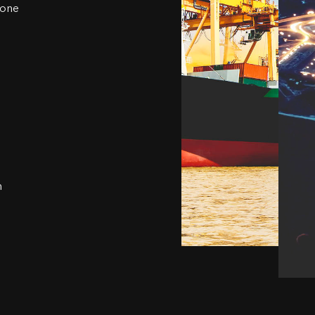
ione
n