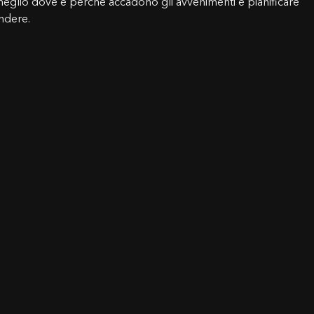
glio dove e perché accadono gli avvenimenti e pianificare
endere.