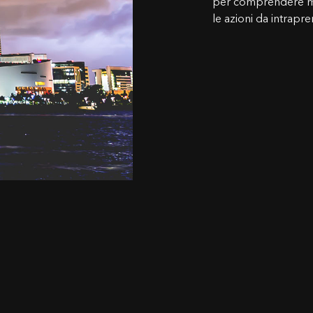
per comprendere me
le azioni da intrapr