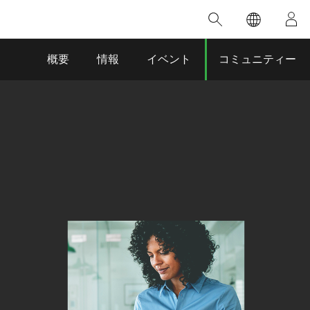
注目のトレーニング
注目の製品
注目のストーリー
注目
GIS について
イノベーションへの取り
組み
合わせ
GIS とは
概要
情報
イベント
コミュニティー
人工知能 (AI)
のアクセ
の実践
地理学的アプローチ
ロケーション インテリ
ジェンス
 更
デジタル トランスフォ
ーメーション
品、開発
デジタル ツイン
ー
空間データ サイエンス: 解析を進化さ
ArcGIS Pro の概要
マップがライフラインとなるとき
The
ンド
せる
ArcGIS Pro は、Esri の世界をリードする
2024 年にブラジルで発生した歴史的な洪水
著: J
GIS デスクトップ アプリケーションであ
の際、GIS 技術を専門とする企業である
このインストラクター主導型のコースで
本書
り、マッピング、解析、データ管理に用い
Codex は、30 日間で 17 件の緊急洪水アプ
は、データのパターンや関係性を明らかに
かつ
られています。 技術がどのようなものかを
リケーションを構築し、重要な救助活動を
するために使用される空間統計技術を探索
解決
確認したり、ハンズオンのインタラクティ
実現しました。
し、複雑な問題を解決する知見を引き出し
らか
ブ マップを試したり、製品の機能を調べた
ます。
ストーリーを読む
り、無料トライアルを開始したりします。
本書