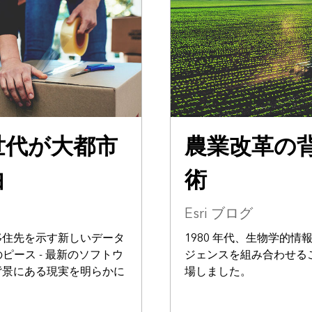
世代が大都市
農業改革の
由
術
Esri ブログ
移住先を示す新しいデータ
1980 年代、生物学的情
のピース - 最新のソフトウ
ジェンスを組み合わせる
背景にある現実を明らかに
場しました。