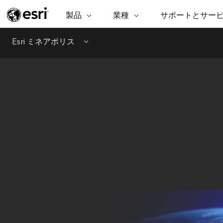
製品
業種
サポートとサー
ARCGIS
業種
サポートとサービス
機
ArcGIS の概要
建築・工業技術・建設
プロフェッショナル
非営利組
マ
Esri ミネアポリス
Menu
Esri のエンタープライズ地理空間
コンサル
デ
テクニカル サポー
市民の安
プラットフォーム
ビジネス
解
トレーニング
サイエン
ArcGIS Online
位
自然保護
完全な SaaS マッピング プラット
地方自治
デ
フォーム
教育機関
空
持続可能
ArcGIS Pro
公共エネルギー
世界有数の GIS ソフトウェア
電気通信
施設管理
ArcGIS Enterprise
交通機関
GIS とマッピングの基本的なシス
保健福祉サービス
テム
水道
中央政府
開発者向けテクノロジー
マッピング &amp; 空間解析アプリ
自然資源
ケーションの構築