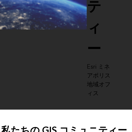
テ
ィ
ー
Esri ミネ
アポリス
地域オフ
ィス
私たちの GIS コミュニティー