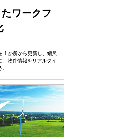
用したワークフ
化
 1 か所から更新し、縮尺
て、物件情報をリアルタイ
う。