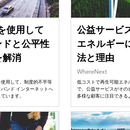
プを使用して
公益サービ
ンドと公平性
エネルギー
を解消
法と理由
WhereNext
を使用して、制度的不平等
低コストで再生可能エネ
バンド インターネットへ
で、公益サービスがその
えています。
多様な顧客に注目できる