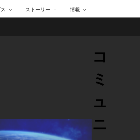
注目のイニシアティブ
ビス
ストーリー
情報
能
ESRI ストーリー
セルフサービス
ESRI について
ARCGIS の購入
ESRI に連絡
 サービス
織
ッピング
WhereNext Magazine
優れた地理空間情報活用へ
Esri について
ユーザー タイプ
ArcUser
サポートに問い
ータを空間的に表示および理解
エグゼクティブレベルのニ
の道
ArcGIS へのロールベース
ArcGIS ユーザー向け
ト
全
Esri のプログラムと取り組み
ュースと洞察
ス
的な技術リソース
析
Esri Community
ス
イベント
コ
置情報を分析に活用
Esri ブログ
Esri ストア
ArcNews
ArcGIS ブログ
実世界のグローバルな GIS
Esri の ArcGIS 製品
業界ニュースと ArcGIS
体
パートナー
ータ管理
技術革新
新情報
ドキュメント
間データの統合、編集、共有
購入方法
ミ
な開発
採用情報
Esri と The Science of Where の
Esri 製品、パートナー製
ArcWatch
My Esri
ポッドキャスト
者サブスクリプション
地理空間に関するニュ
メディアおよびアナリスト関
インフラストラクチャ管理
ビジネスおよびテクノロジ
ス、見解、およびトレ
すべての機能
係者の方へ
ュ
ー リーダーの声
GIS を活用して、最新の強靱で持続可能な未
来を創ります。 計画と運用に対する地理学
的アプローチは、インフラストラクチャ プ
Esri に連絡
すべてのストーリー
ロジェクトが周囲の環境とどのように関連
ニ
しているかをリーダーが理解するのに役立
ちます。
インフラストラクチャ管理の探索