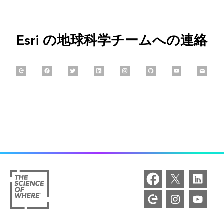
Esri の地球科学チームへの連絡
Explore our Esri Community
Follow us on Facebook
Follow us on Twitter
Connect with us on LinkedIn
Follow us on Instagram
Explore our GitHub
Follow us on 
Email 