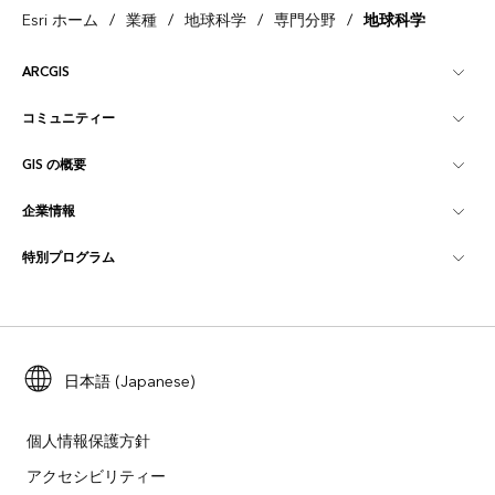
/
/
/
/
Esri ホーム
業種
地球科学
専門分野
地球科学
ARCGIS
コミュニティー
ArcGIS の概要
GIS の概要
Esri Community
マッピング
企業情報
GIS とは
ArcGIS ブログ
ArcGIS Pro
特別プログラム
Esri について
ロケーション インテリジェンス
業界ブログ
ArcGIS Enterprise
ArcGIS for Personal Use
Esri に連絡
トレーニング
ユーザー調査およびテスト
ArcGIS Online
ArcGIS for Student Use
採用情報
ArcUser
Esri Young Professionals Network
日本語 (Japanese)
開発者向けテクノロジー
自然保護
オープンビジョン
ArcNews
イベント
ArcGIS Location Platform
個人情報保護方針
災害対応
パートナー
アクセシビリティー
ArcWatch
Esri ストア