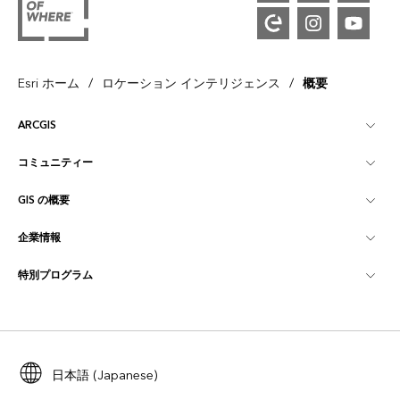
/
/
Esri ホーム
ロケーション インテリジェンス
概要
ARCGIS
コミュニティー
ArcGIS の概要
GIS の概要
Esri Community
マッピング
企業情報
GIS とは
ArcGIS ブログ
ArcGIS Pro
特別プログラム
Esri について
ロケーション インテリジェンス
業界ブログ
ArcGIS Enterprise
ArcGIS for Personal Use
Esri に連絡
トレーニング
ユーザー調査およびテスト
ArcGIS Online
ArcGIS for Student Use
採用情報
ArcUser
Esri Young Professionals Network
日本語 (Japanese)
開発者向けテクノロジー