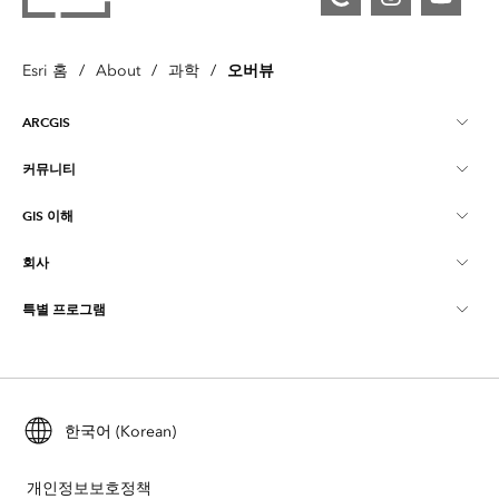
오버뷰
Esri 홈
/
About
/
과학
/
ARCGIS
커뮤니티
ArcGIS Overview
GIS 이해
Esri 커뮤니티
매핑
회사
GIS란?
ArcGIS Blog
ArcGIS Pro
특별 프로그램
Esri 정보
로케이션 인텔리전스
산업별 블로그
ArcGIS Enterprise
ArcGIS for Personal Use
문의하기
교육
사용자 리서치 및 테스트
ArcGIS Online
ArcGIS for Student Use
채용
ArcUser
한국어 (Korean)
Esri Young Professionals Network
Developer Technology
보존
오픈 비전
ArcNews
이벤트
개인정보보호정책
ArcGIS Location Platform