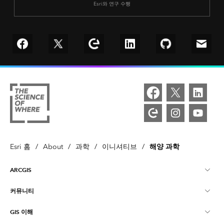
Esri와 연구 수행
Follow us on Facebook
Follow us on Twitter
Explore our Esri Community
Connect with us on LinkedIn
Follow us on Git
Email 
해양 과학
Esri 홈
/
About
/
과학
/
이니셔티브
/
ARCGIS
커뮤니티
ArcGIS Overview
GIS 이해
Esri 커뮤니티
매핑