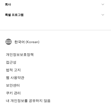
회사
GIS란?
ArcGIS Blog
ArcGIS Pro
특별 프로그램
Esri 정보
로케이션 인텔리전스
산업별 블로그
ArcGIS Enterprise
ArcGIS for Personal Use
문의하기
교육
사용자 리서치 및 테스트
ArcGIS Online
ArcGIS for Student Use
채용
ArcUser
한국어 (Korean)
Esri Young Professionals Network
Developer Technology
보존
오픈 비전
ArcNews
이벤트
개인정보보호정책
ArcGIS Location Platform
재난 대응
접근성
파트너
ArcWatch
Esri 스토어
법적 고지
교육
기업윤리강령
Esri 보도
웹 사용약관
ArcGIS Architecture Center
보안센터
비영리기관
환경 및 지속가능성 이니셔티브
Esri 비디오
쿠키 관리
인종 평등
사이트맵
GIS 딕셔너리
내 개인정보를 공유하지 않음