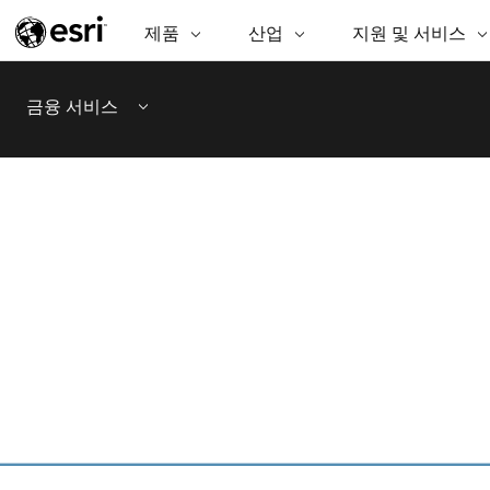
제품
산업
지원 및 서비스
ARCGIS
산업
지원 및 서비스
기
ArcGIS Overview
AEC
전문 서비스
비영리기관
매
금융 서비스
Esri의 엔터프라이즈 공간정보 플랫
공
Menu
비즈니스
기술지원
공공안전
폼
분
보존
교육
과학
ArcGIS Online
분
완벽한 SaaS 매핑 플랫폼
교육
중앙정부/지자
데
ArcGIS Pro
공
에너지 유틸리티
지속가능한 개
세계 최고의 GIS 소프트웨어
시설 관리
정보통신
ArcGIS Enterprise
GIS 및 매핑을 위한 기본 시스템
보건 및 복지 서비
교통
스
Developer Technology
물
매핑 및 공간 분석 응용프로그램 생
중앙정부
성
천연자원
모든 제품