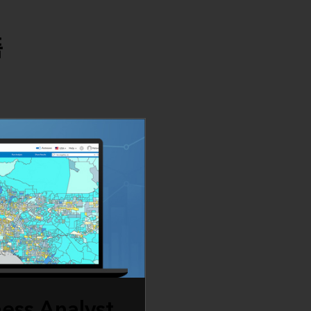
품
ess Analyst