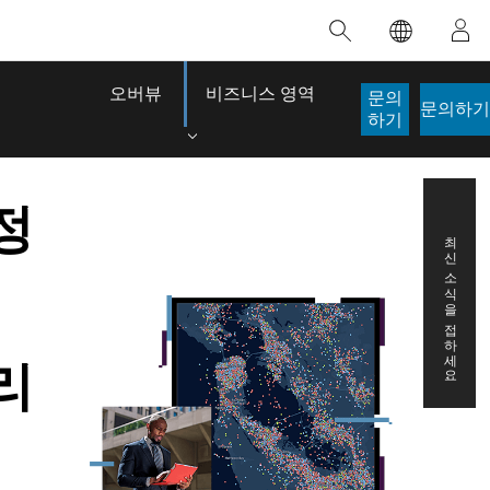
추천 교육
추천 제품
추천 스토리
추천 도서
대한 정보
혁신을 위한 노력
인공 지능
오버뷰
비즈니스 영역
문의
문의하기
적
접근 권한
하기
접근 방식
로케이션 인텔리전스
디지털 전환
이
정
디지털 트윈
 개발자 구
최신 소식을 접하세요.
공간 데이터 사이언스: 분석 역량 강화
ArcGIS Pro에 대해 알아보기
생명선이 된 맵
The Power 
이 강사 주도 과정에서는 데이터 내 패턴과
ArcGIS Pro는 Esri에서 제공하는 세계 최고
브라질의 역사적인 2024년 홍수 당시, GIS 기
Jack Dangermond
관계를 밝혀내고 복잡한 문제를 해결하는 인
수준의 매핑, 분석 및 데이터 관리용 GIS 데스
술을 전문으로 하는 기업인 Codex는 30일 만
리
이 도서는 현대 
사이트를 도출하는 데 사용되는 공간 통계 기
크톱 애플리케이션입니다. 기술이 어떻게 작
에 17개의 긴급 홍수 애플리케이션을 구축하
시각적 및 서술적
법을 살펴봅니다.
동하는지 확인하고, 직접 체험할 수 있는 인
여 중요한 구조 작업을 지원했습니다.
심각한 문제를 해
터랙티브 맵을 사용해 보거나, 제품 기능을
잠재력이 점점 
이 과정 살펴보기
스토리 읽어보기
살펴보고, 무료 평가판을 시작해 보세요.
도서 세부정보로
ArcGIS Pro 탐색하기