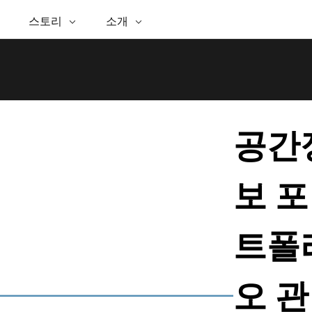
추천 이니셔티브
스토리
소개
능
ESRI 스토리
셀프 서비스
ESRI 정보
ARCGIS 구매
문의하기
GIS에 
핑
WhereNext 매거진
공간정보 탁월성을 향한 경
Esri 정보
ArcUser
사용자 유형
지원 부서 문의
GIS란?
간정보 기반 데이터 조회 및 이해
핵심 뉴스 및 인사이트
로
ArcGIS 사용자를 위한 실용
ArcGIS에 대한 역할 기반 
Esri 프로그램 및 이니셔티브
공간적 
인 기술 리소스
석
Esri 블로그
Esri 커뮤니티
Esri 스토어
이벤트
석을 위한 위치정보 활용
실세계 글로벌 GIS 혁신
ArcNews
Esri의 ArcGIS 제품
ArcGIS Blog
산업별 뉴스 및 ArcGIS 업데
공간
체
파트너
이터 관리
Esri 및 The Science of Where 팟
구입 방법
트
문서
간정보 통합, 편집 및 공유
캐스트
Esri 제품, 파트너 제품 및
발
채용
비즈니스 및 기술 리더의 목소
ArcWatch
독
My Esri
보 포
리
공간정보 뉴스, 뷰, 트렌드
미디어 & 애널리스트 자료
인프라 관리
모든 기능
GIS로 안정적이고 지속가능한 첨단 미래를
모든 스토리
창조하세요. 리더는 계획과 운영에 대한 공간
트폴
문의하기
정보 접근 방식을 통해 인프라 프로젝트가 주
변 환경에 어떻게 연결되는지 이해할 수 있습
니다.
오 관
인프라 관리 살펴보기