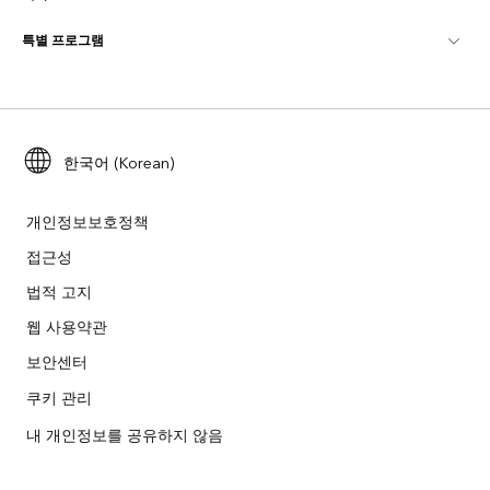
ArcGIS Blog
ArcGIS Pro
특별 프로그램
Esri 정보
로케이션 인텔리전스
산업별 블로그
ArcGIS Enterprise
ArcGIS for Personal Use
문의하기
교육
사용자 리서치 및 테스트
ArcGIS Online
ArcGIS for Student Use
채용
ArcUser
Esri Young Professionals Network
한국어 (Korean)
Developer Technology
보존
오픈 비전
ArcNews
이벤트
ArcGIS Location Platform
개인정보보호정책
재난 대응
파트너
접근성
ArcWatch
Esri 스토어
법적 고지
교육
기업윤리강령
Esri 보도
ArcGIS Architecture Center
웹 사용약관
비영리기관
환경 및 지속가능성 이니셔티브
보안센터
Esri 비디오
쿠키 관리
인종 평등
사이트맵
GIS 딕셔너리
내 개인정보를 공유하지 않음