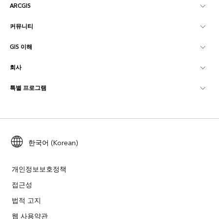
ARCGIS
커뮤니티
ArcGIS Overview
GIS 이해
Esri 커뮤니티
매핑
회사
GIS란?
ArcGIS Blog
ArcGIS Pro
특별 프로그램
Esri 정보
로케이션 인텔리전스
산업별 블로그
ArcGIS Enterprise
ArcGIS for Personal Use
문의하기
교육
사용자 리서치 및 테스트
ArcGIS Online
ArcGIS for Student Use
채용
ArcUser
Esri Young Professionals Network
한국어 (Korean)
Developer Technology
보존
오픈 비전
ArcNews
이벤트
ArcGIS Location Platform
개인정보보호정책
재난 대응
파트너
접근성
ArcWatch
Esri 스토어
법적 고지
교육
기업윤리강령
Esri 보도
ArcGIS Architecture Center
웹 사용약관