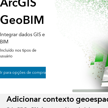
ArcGIS
Todos os produtos
Todos os setores
GeoBIM
Integrar dados GIS e
BIM
Incluído nos tipos de
usuário
Ir para opções de compra
Adicionar contexto geoespac