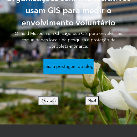
usam GIS para medir o
envolvimento voluntário
O Field Museum em Chicago usa GIS para envolver as
comunidades locais na pesquisa e proteção da
borboleta-monarca.
Leia a postagem do blog
Previous
Next