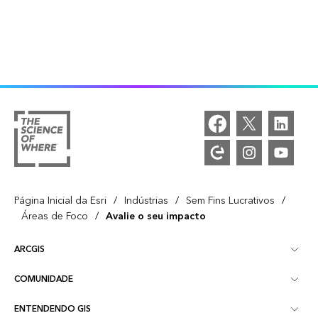
/
/
/
Página Inicial da Esri
Indústrias
Sem Fins Lucrativos
/
Áreas de Foco
Avalie o seu impacto
ARCGIS
COMUNIDADE
Visão Geral do ArcGIS
ENTENDENDO GIS
Esri Community
Mapeamento