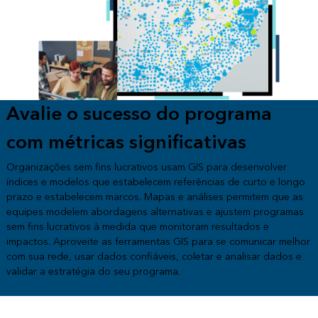
Avalie o sucesso do programa
com métricas significativas
Organizações sem fins lucrativos usam GIS para desenvolver
índices e modelos que estabelecem referências de curto e longo
prazo e estabelecem marcos. Mapas e análises permitem que as
equipes modelem abordagens alternativas e ajustem programas
sem fins lucrativos à medida que monitoram resultados e
impactos. Aproveite as ferramentas GIS para se comunicar melhor
com sua rede, usar dados confiáveis, coletar e analisar dados e
validar a estratégia do seu programa.