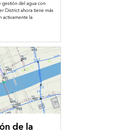
de gestión del agua con
r District ahora tiene más
n activamente la
ón de la