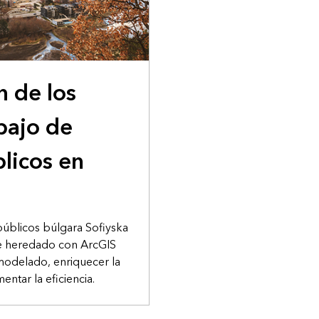
n de los
abajo de
blicos en
públicos búlgara Sofiyska
re heredado con ArcGIS
 modelado, enriquecer la
entar la eficiencia.