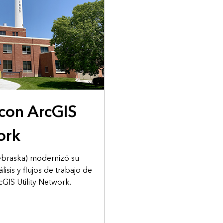
 con ArcGIS
ork
ebraska) modernizó su
lisis y flujos de trabajo de
cGIS Utility Network.