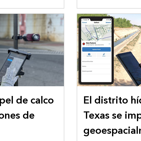
HISTORIA DE USUARIO
el de calco
El distrito h
iones de
Texas se im
geoespacia