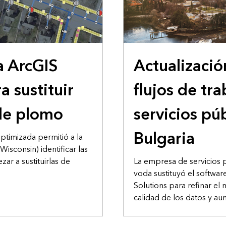
ESTUDIO DE CASO
a ArcGIS
Actualizació
a sustituir
flujos de tr
 de plomo
servicios pú
Bulgaria
ptimizada permitió a la
consin) identificar las
ar a sustituirlas de
La empresa de servicios 
voda sustituyó el softwa
Solutions para refinar el
calidad de los datos y aum