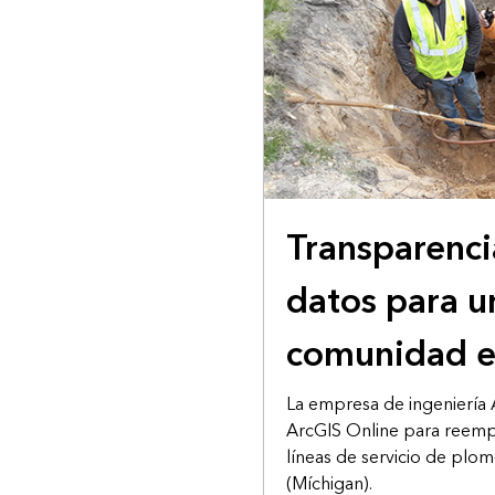
HISTORIA DE USUARIO
Transparenci
datos para u
comunidad e
La empresa de ingeniería 
ArcGIS Online para reempl
líneas de servicio de plo
(Míchigan).