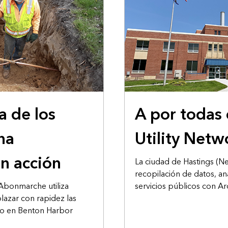
ESTUDIO DE CASO
a de los
A por todas
na
Utility Netw
n acción
La ciudad de Hastings (N
recopilación de datos, aná
Abonmarche utiliza
servicios públicos con Ar
azar con rapidez las
mo en Benton Harbor