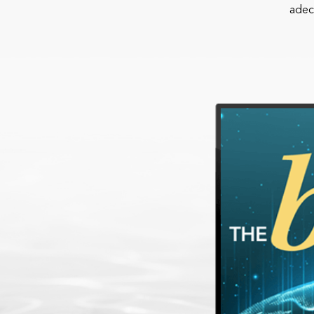
análisis espacial
adec
Todos los sectores
Todos los productos