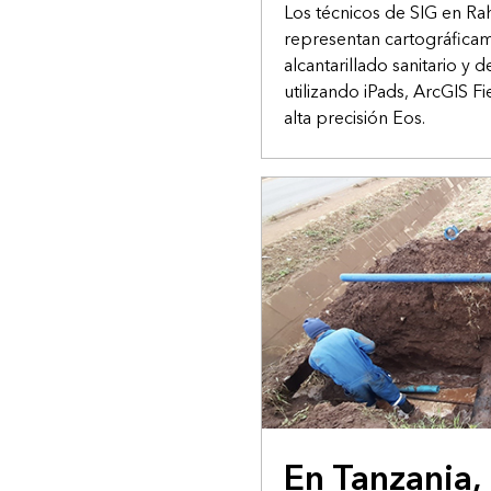
Los técnicos de SIG en Ra
representan cartográficam
alcantarillado sanitario y 
utilizando iPads, ArcGIS F
alta precisión Eos.
ESTUDIO DE CASO
En Tanzania,