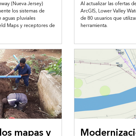
hway (Nueva Jersey)
Al actualizar las ofertas 
ente los sistemas de
ArcGIS, Lower Valley Wate
de aguas pluviales
de 80 usuarios que utiliza
ield Maps y receptores de
herramienta.
ESTUDIO DE CASO
 los mapas y
Modernizaci