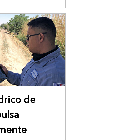
ídrico de
pulsa
lmente