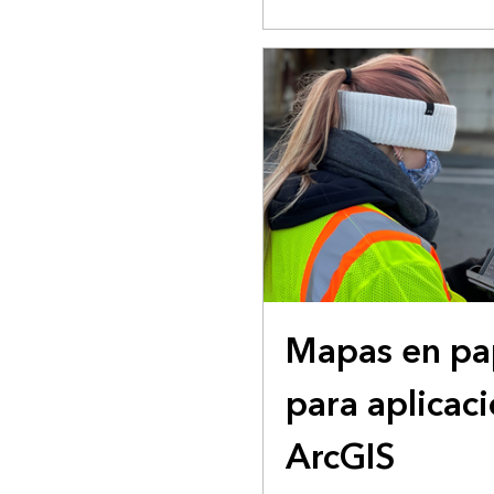
ESTUDIO DE CASO
Mapas en pap
para aplicac
ArcGIS