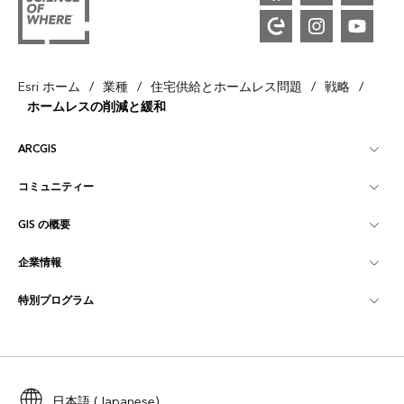
/
/
/
/
Esri ホーム
業種
住宅供給とホームレス問題
戦略
ホームレスの削減と緩和
ARCGIS
コミュニティー
ArcGIS の概要
GIS の概要
Esri Community
マッピング
企業情報
GIS とは
ArcGIS ブログ
ArcGIS Pro
特別プログラム
Esri について
ロケーション インテリジェンス
業界ブログ
ArcGIS Enterprise
ArcGIS for Personal Use
Esri に連絡
トレーニング
ユーザー調査およびテスト
ArcGIS Online
ArcGIS for Student Use
採用情報
ArcUser
Esri Young Professionals Network
日本語 (Japanese)