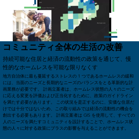
コミュニティ全体の生活の改善
持続可能な住居と経済の流動性の政策を通じて、慢
性的なホームレスを可能な限りなくす
地方自治体に最も蔓延するストレスの 1 つであるホームレスの緩和
には、当面のニーズと長期的なニーズのバランスをとる革新的な計
画業務が必要です。 計画立案者は、ホームレス状態の人々のニーズ
に応える変更を評価および正当化するために、政策のガイドライン
を満たす必要があります。 この状況を是正するのに、安価な住居だ
けでは十分ではないため、この取り組みでは経済の流動性の機会を
創出する必要もあります。 計画立案者は GIS を使用して、すべての
人のニーズを満たすコミュニティを設計することで、ホームレス状
態の人々に対する政策にプラスの影響を与えることができます。