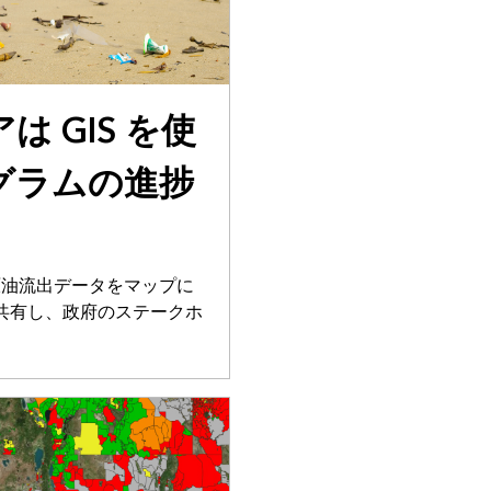
 GIS を使
グラムの進捗
ion は原油流出データをマップに
共有し、政府のステークホ
。