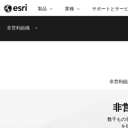
製品
業種
サポートとサー
ARCGIS
業種
サポートとサービス
機
ArcGIS の概要
建築・工業技術・建設
プロフェッショナル
非営利組
マ
非営利組織
Esri のエンタープライズ地理空間
コンサル
デ
Menu
テクニカル サポー
市民の安
プラットフォーム
ビジネス
解
トレーニング
サイエン
ArcGIS Online
位
自然保護
完全な SaaS マッピング プラット
地方自治
デ
フォーム
教育機関
空
持続可能
ArcGIS Pro
公共エネルギー
世界有数の GIS ソフトウェア
電気通信
非営利組
施設管理
ArcGIS Enterprise
交通機関
GIS とマッピングの基本的なシス
保健福祉サービス
テム
水道
中央政府
非営
開発者向けテクノロジー
マッピング &amp; 空間解析アプリ
自然資源
ケーションの構築
数千もの
を