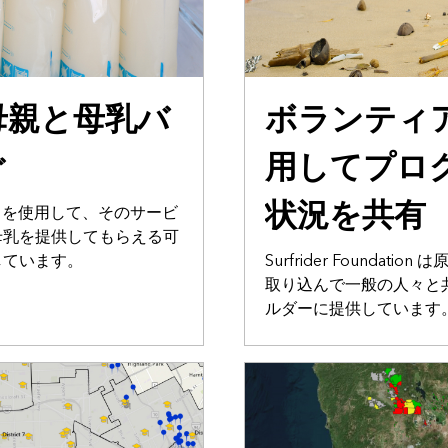
コミュニケーション
母親と母乳バ
ボランティアは
ぐ
用してプロ
状況を共有
 は GIS を使用して、そのサービ
母乳を提供してもらえる可
しています。
Surfrider Foundat
取り込んで一般の人々と
ルダーに提供しています