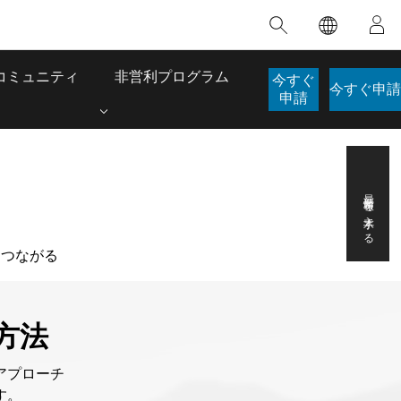
注目のトレーニング
注目の製品
注目のストーリー
注目
GIS について
イノベーションへの取り
組み
合わせ
GIS とは
コミュニティ
非営利プログラム
今すぐ
人工知能 (AI)
今すぐ申請
のアクセ
の実践
申請
地理学的アプローチ
ロケーション インテリ
ジェンス
 更
デジタル トランスフォ
ーメーション
最新情報を入手する
品、開発
デジタル ツイン
ー
空間データ サイエンス: 解析を進化さ
ArcGIS Pro の概要
マップがライフラインとなるとき
The
ンド
とつながる
せる
ArcGIS Pro は、Esri の世界をリードする
2024 年にブラジルで発生した歴史的な洪水
著: J
GIS デスクトップ アプリケーションであ
の際、GIS 技術を専門とする企業である
このインストラクター主導型のコースで
本書
り、マッピング、解析、データ管理に用い
Codex は、30 日間で 17 件の緊急洪水アプ
は、データのパターンや関係性を明らかに
かつ
用方法
られています。 技術がどのようなものかを
リケーションを構築し、重要な救助活動を
するために使用される空間統計技術を探索
解決
確認したり、ハンズオンのインタラクティ
実現しました。
し、複雑な問題を解決する知見を引き出し
らか
ブ マップを試したり、製品の機能を調べた
ます。
アプローチ
ストーリーを読む
り、無料トライアルを開始したりします。
本書
す。