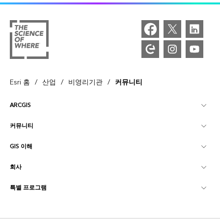
/
/
/
Esri 홈
산업
비영리기관
커뮤니티
ARCGIS
커뮤니티
ArcGIS Overview
GIS 이해
Esri 커뮤니티
매핑
회사
GIS란?
ArcGIS Blog
ArcGIS Pro
특별 프로그램
Esri 정보
로케이션 인텔리전스
산업별 블로그
ArcGIS Enterprise
ArcGIS for Personal Use
문의하기
교육
사용자 리서치 및 테스트