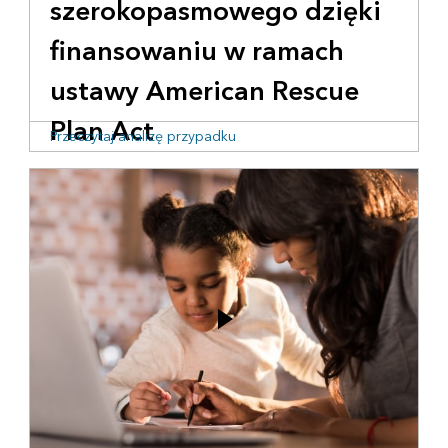
szerokopasmowego dzięki
finansowaniu w ramach
ustawy American Rescue
Plan Act
Przeczytaj analizę przypadku
Aby lepiej zrozumieć potrzeby społeczności i
zidentyfikować luki w dostępie do usługi, powiat
wykorzystał narzędzia crowdsourcingowe do
zbierania danych i angażowania mieszkańców.