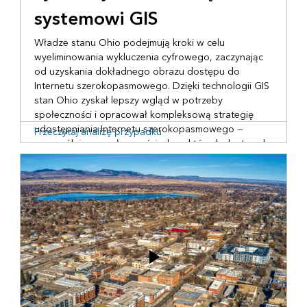
systemowi GIS
Władze stanu Ohio podejmują kroki w celu
wyeliminowania wykluczenia cyfrowego, zaczynając
od uzyskania dokładnego obrazu dostępu do
Internetu szerokopasmowego. Dzięki technologii GIS
stan Ohio zyskał lepszy wgląd w potrzeby
społeczności i opracował kompleksową strategię
udostępniania Internetu szerokopasmowego —
Przeczytaj analizę przypadku
szczególnie w społecznościach, w których dostęp do
tej usługi jest niedostateczny i które znajdują się w
niekorzystnej sytuacji.