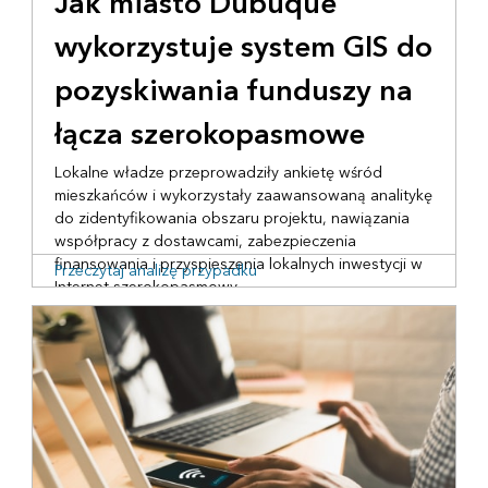
Jak miasto Dubuque
wykorzystuje system GIS do
pozyskiwania funduszy na
łącza szerokopasmowe
Lokalne władze przeprowadziły ankietę wśród
mieszkańców i wykorzystały zaawansowaną analitykę
do zidentyfikowania obszaru projektu, nawiązania
współpracy z dostawcami, zabezpieczenia
finansowania i przyspieszenia lokalnych inwestycji w
Przeczytaj analizę przypadku
Internet szerokopasmowy.