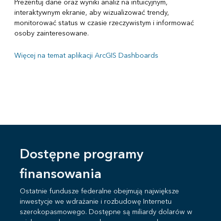
Prezentuj dane oraz wyniki analiz na intuicyjnym,
interaktywnym ekranie, aby wizualizować trendy,
monitorować status w czasie rzeczywistym i informować
osoby zainteresowane.
Więcej na temat aplikacji ArcGIS Dashboards
Dostępne programy
finansowania
Ostatnie fundusze federalne obejmują największe
inwestycje we wdrażanie i rozbudowę Internetu
szerokopasmowego. Dostępne są miliardy dolarów w