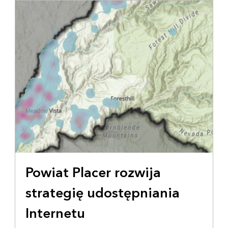
weryfikacji danych i wdrażaniu rozwiązań, które
pomogły im lepiej zrozumieć potrzeby społeczności
oraz zaplanować rozbudowę sieci
szerokopasmowych.
Powiat Placer rozwija
strategię udostępniania
Internetu