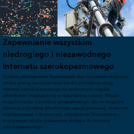
Zapewnianie wszystkim
niedrogiego i niezawodnego
Internetu szerokopasmowego
Ostatnio udostępnione finansowanie daje instytucjom rządowym
istotną szansę na rozszerzenie bardzo potrzebnej usługi
Internetu szerokopasmowego na społeczności wiejskie,
zaniedbane i znajdujące się w niekorzystnej sytuacji. Władze
mogą korzystać z podejścia geograficznego, aby strategicznie
planować potrzebną infrastrukturę szerokopasmową, skutecznie
współpracować z dostawcami, zabezpieczać finansowanie i
przyspieszać lokalne poszerzanie dostępu do Internetu
szerokopasmowego.