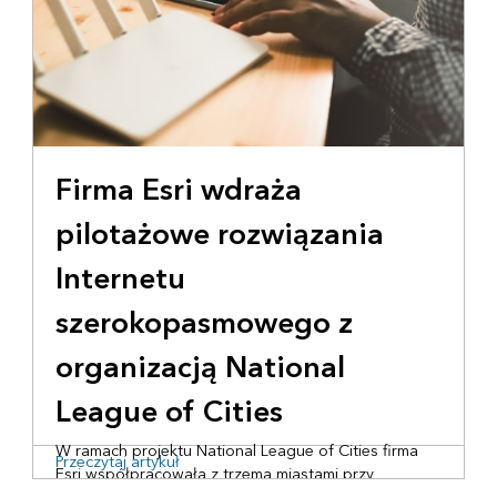
Firma Esri wdraża
pilotażowe rozwiązania
Internetu
szerokopasmowego z
organizacją National
League of Cities
W ramach projektu National League of Cities firma
Przeczytaj artykuł
Esri współpracowała z trzema miastami przy