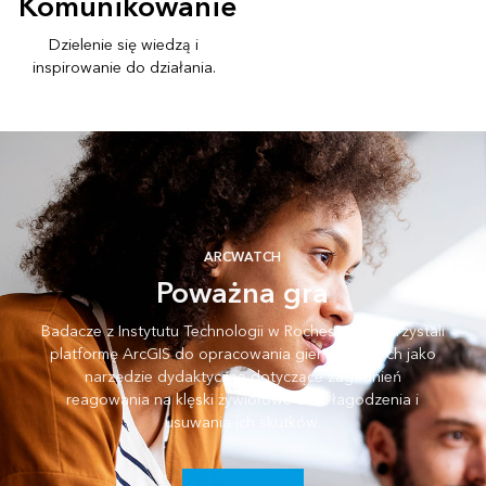
Komunikowanie
Dzielenie się wiedzą i
inspirowanie do działania.
ARCWATCH
Poważna gra
Badacze z Instytutu Technologii w Rochester wykorzystali
platformę ArcGIS do opracowania gier używanych jako
narzędzie dydaktyczne dotyczące zagadnień
reagowania na klęski żywiołowe oraz łagodzenia i
usuwania ich skutków.