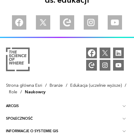
ds. edukacji
Facebook
Twitter
Esri Community
Instagram
YouTube
/
/
/
Strona główna Esri
Branże
Edukacja (uczelnie wyższe)
/
Role
Naukowcy
ARCGIS
SPOŁECZNOŚĆ
ArcGIS — przegląd
INFORMACJE O SYSTEMIE GIS
Społeczność Esri
Tworzenie map